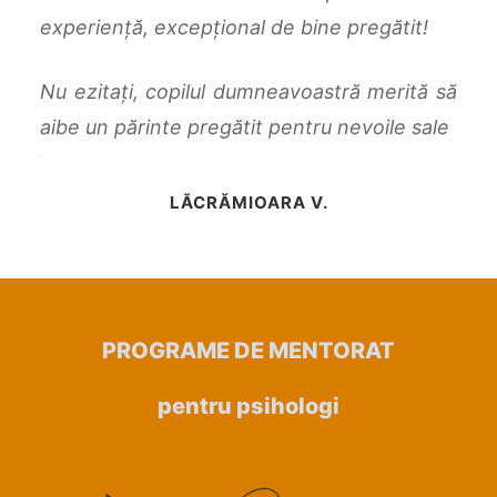
os de
experiență, excepțional de bine pregătit!
suc
plec
Nu ezitați, copilul dumneavoastră merită să
inți,
aibe un părinte pregătit pentru nevoile sale
e, îi
i de
LĂCRĂMIOARA V.
rătat
că au
astă
eabă
PROGRAME DE MENTORAT
pentru psihologi