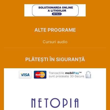
ALTE PROGRAME
Cursuri audio
PLĂTEȘTI ÎN SIGURANȚĂ