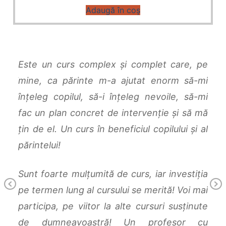
Adaugă în coș
să o
Este un curs complex și complet care, pe
Am p
 lui
mine, ca părinte m-a ajutat enorm să-mi
comp
inată
înțeleg copilul, să-i înțeleg nevoile, să-mi
spec
re au
fac un plan concret de intervenție și să mă
Gava
ur nu
țin de el. Un curs în beneficiul copilului și al
rău
părintelui!
ace
mult
re nu
Sunt foarte mulțumită de curs, iar investiția
Previous
mulul
pe termen lung al cursului se merită! Voi mai
Rec
ește.
participa, pe viitor la alte cursuri susținute
Rep
urge
de dumneavoastră! Un profesor cu
răsp