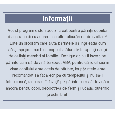
Informații
Acest program este special creat pentru părinții copiilor
diagnosticați cu autism sau alte tulburări de dezvoltare!
Este un program care ajută părintele să înțeleagă cum
să-și sprijine mai bine copilul, alături de terapeuți dar și
de ceilalți membri ai familiei. Desigur că nu îl învață pe
părinte cum să devină terapeut ABA, pentru că rolul sau în
viața copilului este acela de părinte, iar părintele este
recomandat să facă echipă cu terapeutul și nu să-l
înlocuiască, iar cursul îl învață pe părinte cum să devină o
ancoră pentru copil, deopotrivă de ferm și jucăuș, puternic
și echilibrat!