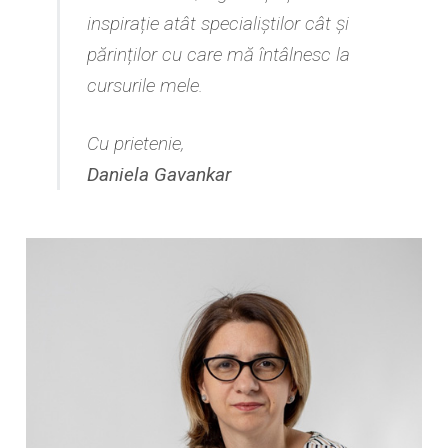
inspirație atât specialiștilor cât și
părinților cu care mă întâlnesc la
cursurile mele.
Cu prietenie,
Daniela Gavankar