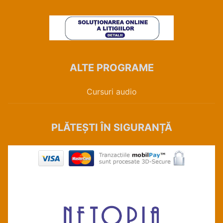
ALTE PROGRAME
Cursuri audio
PLĂTEȘTI ÎN SIGURANȚĂ