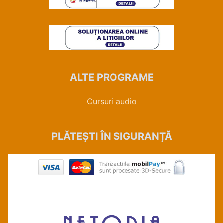
ALTE PROGRAME
Cursuri audio
PLĂTEȘTI ÎN SIGURANȚĂ