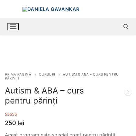
PRIMA PAGINĂ
CURSURI
AUTISM & ABA – CURS PENTRU
PĂRINȚI
Autism & ABA – curs
pentru părinți
Evaluat la
250
lei
5.00
din 5
pe baza unei
singure
Acest program este special creat pentru părinții