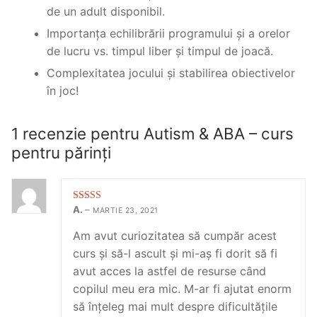
de un adult disponibil.
Importanța echilibrării programului și a orelor
de lucru vs. timpul liber și timpul de joacă.
Complexitatea jocului și stabilirea obiectivelor
în joc!
1 recenzie pentru
Autism & ABA – curs
pentru părinți
Evaluat la
5
A.
–
MARTIE 23, 2021
din 5
Am avut curiozitatea să cumpăr acest
curs și să-l ascult și mi-aș fi dorit să fi
avut acces la astfel de resurse când
copilul meu era mic. M-ar fi ajutat enorm
să înțeleg mai mult despre dificultățile