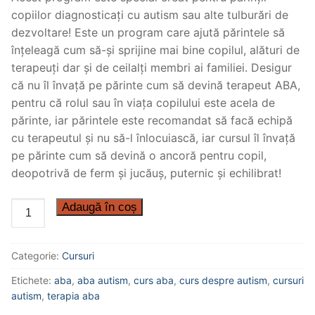
evaluări
copiilor diagnosticați cu autism sau alte tulburări de
dezvoltare! Este un program care ajută părintele să
înțeleagă cum să-și sprijine mai bine copilul, alături de
terapeuți dar și de ceilalți membri ai familiei. Desigur
că nu îl învață pe părinte cum să devină terapeut ABA,
pentru că rolul sau în viața copilului este acela de
părinte, iar părintele este recomandat să facă echipă
cu terapeutul și nu să-l înlocuiască, iar cursul îl învață
pe părinte cum să devină o ancoră pentru copil,
deopotrivă de ferm și jucăuș, puternic și echilibrat!
Adaugă în coș
Categorie:
Cursuri
Etichete:
aba
,
aba autism
,
curs aba
,
curs despre autism
,
cursuri
autism
,
terapia aba