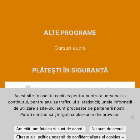
ALTE PROGRAME
Cursuri audio
PLĂTEȘTI ÎN SIGURANȚĂ
Acest site foloseste cookies pentru pentru a personaliza
conținutul, pentru analiza traficului și statistică; unele informații
de utilizare a site-ului sunt procesate de partenerii noștri.
Puteți oricând să ștergeți cookie-urile din browser.
Am citit, am înteles și sunt de acord.
Nu sunt de acord.
Drepturi de autor © 2026 Daniela Gavankar.
Citește aici politica noastră de confidențialitate și cookies »