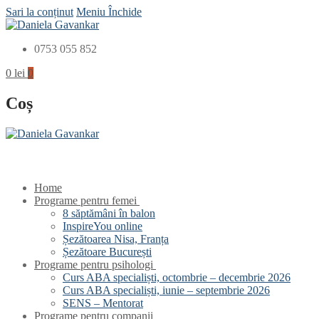
Sari la conținut
Meniu
Închide
0753 055 852
0
lei
0
Coș
Home
Programe pentru femei
8 săptămâni în balon
InspireYou online
Șezătoarea Nisa, Franța
Șezătoare București
Programe pentru psihologi
Curs ABA specialiști, octombrie – decembrie 2026
Curs ABA specialiști, iunie – septembrie 2026
SENS – Mentorat
Programe pentru companii