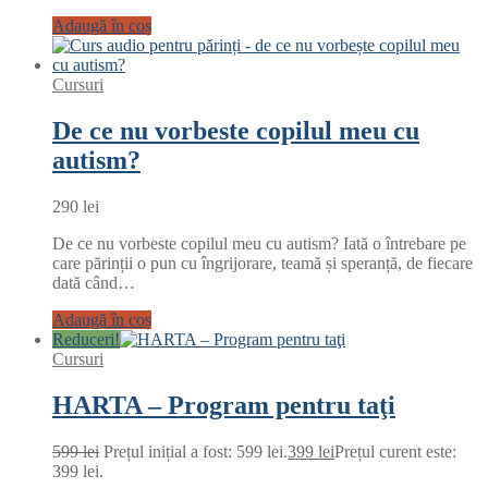
Adaugă în coș
Cursuri
De ce nu vorbeste copilul meu cu
autism?
290
lei
De ce nu vorbeste copilul meu cu autism? Iată o întrebare pe
care părinții o pun cu îngrijorare, teamă și speranță, de fiecare
dată când…
Adaugă în coș
Reduceri!
Cursuri
HARTA – Program pentru taţi
599
lei
Prețul inițial a fost: 599 lei.
399
lei
Prețul curent este:
399 lei.