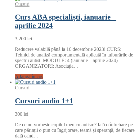
Cursuri
Curs ABA specialiști, ianuarie –
aprilie 2024
3,200
lei
Reducere valabilă pânâ la 16 decembrie 2023! CURS:
Tehnici de analiză comportamentală aplicată în tulburările de
spectru autist. MODULE: 4 (ianuarie – aprilie 2024)
ORGANIZATORI: Asociația…
Adaugă în coș
Cursuri
Cursuri audio 1+1
300
lei
De ce nu vorbeste copilul meu cu autism? Iată o întrebare pe
care părinții o pun cu îngrijorare, teamă și speranță, de fiecare
dată când…