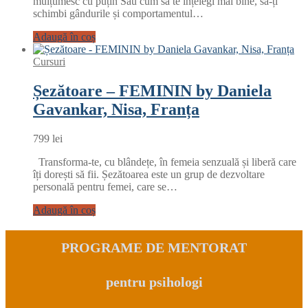
mulțumesc cu puțin Sau cum să te înțelegi mai bine, să-ți
schimbi gândurile și comportamentul…
Adaugă în coș
Cursuri
Șezătoare – FEMININ by Daniela
Gavankar​, Nisa, Franța
799
lei
Transforma-te, cu blândețe, în femeia senzuală și liberă care
îți dorești să fii. Șezătoarea este un grup de dezvoltare
personală pentru femei, care se…
Adaugă în coș
PROGRAME DE MENTORAT
pentru psihologi