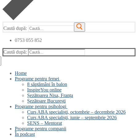
Caută după:
0753 055 852
Caută după:
Home
Programe pentru femei
8 săptămâni în balon
InspireYou online
Șezătoarea Nisa, Franța
Șezătoare București
Programe pentru psihologi
Curs ABA specialiști, octombrie – decembrie 2026
Curs ABA specialiști, iunie – septembrie 2026
SENS – Mentorat
Programe pentru companii
În podcast